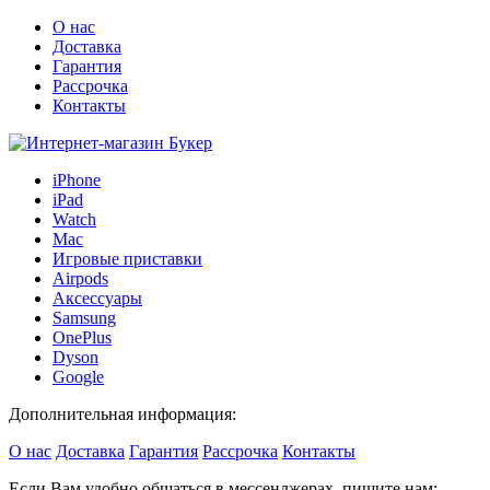
О нас
Доставка
Гарантия
Рассрочка
Контакты
iPhone
iPad
Watch
Mac
Игровые приставки
Airpods
Аксессуары
Samsung
OnePlus
Dyson
Google
Дополнительная информация:
О нас
Доставка
Гарантия
Рассрочка
Контакты
Если Вам удобно общаться в мессенджерах, пишите нам: