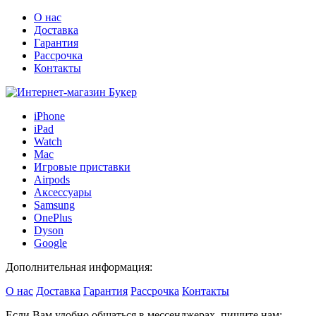
О нас
Доставка
Гарантия
Рассрочка
Контакты
iPhone
iPad
Watch
Mac
Игровые приставки
Airpods
Аксессуары
Samsung
OnePlus
Dyson
Google
Дополнительная информация:
О нас
Доставка
Гарантия
Рассрочка
Контакты
Если Вам удобно общаться в мессенджерах, пишите нам: