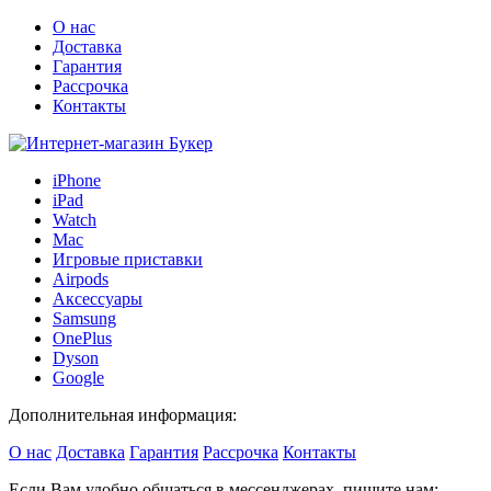
О нас
Доставка
Гарантия
Рассрочка
Контакты
iPhone
iPad
Watch
Mac
Игровые приставки
Airpods
Аксессуары
Samsung
OnePlus
Dyson
Google
Дополнительная информация:
О нас
Доставка
Гарантия
Рассрочка
Контакты
Если Вам удобно общаться в мессенджерах, пишите нам: