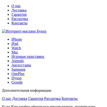
О нас
Доставка
Гарантия
Рассрочка
Контакты
iPhone
iPad
Watch
Mac
Игровые приставки
Airpods
Аксессуары
Samsung
OnePlus
Dyson
Google
Дополнительная информация:
О нас
Доставка
Гарантия
Рассрочка
Контакты
Если Вам удобно общаться в мессенджерах, пишите нам: